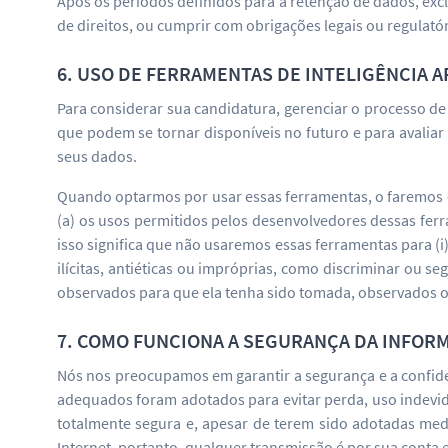
Após os períodos definidos para a retenção de dados, exc
de direitos, ou cumprir com obrigações legais ou regulatór
6. USO DE FERRAMENTAS DE INTELIGÊNCIA A
Para considerar sua candidatura, gerenciar o processo de
que podem se tornar disponíveis no futuro e para avalia
seus dados.
Quando optarmos por usar essas ferramentas, o faremos 
(a) os usos permitidos pelos desenvolvedores dessas ferra
isso significa que não usaremos essas ferramentas para (i
ilícitas, antiéticas ou impróprias, como discriminar ou s
observados para que ela tenha sido tomada, observados os
7. COMO FUNCIONA A SEGURANÇA DA INFOR
Nós nos preocupamos em garantir a segurança e a confide
adequados foram adotados para evitar perda, uso indevid
totalmente segura e, apesar de terem sido adotadas me
Internet, portanto, qualquer transmissão é por sua conta e