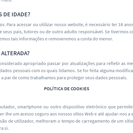
 DE IDADE?
 Para acessar ou utilizar nosso website, é necessário ter 18 anos 
 de seus pais, tutores ou de outro adulto responsável. Se tiverm
aremos tais informações e removeremos a conta do menor.
 ALTERADA?
considerado apropriado passar por atualizações para refletir as m
 dados pessoais com os quais lidamos. Se for feita alguma modifi
r a par de como trabalhamos para proteger seus dados pessoais.
POLÍTICA DE COOKIES
tador, smartphone ou outro dispositivo eletrónico que permite 
er-lhe um acesso seguro aos nossos sítios Web e até ajudar-nos a s
ssão de utilizador, melhoram o tempo de carregamento de um sítio
a si.