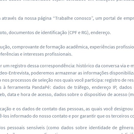
 através da nossa página “Trabalhe conosco”, um portal de empr
foto, documentos de identificação (CPF e RG), endereço.
trução, comprovante de formação acadêmica, experiências profissi
ferências e interesses profissionais.
um registro dessa correspondência: histórico da conversa via e-m
deo-Entrevista, poderemos armazenar as informações disponibiliz
s processos de seleção nos quais você participa: registro de resu
s à ferramenta PandaPé: dados de tráfego, endereço IP, dados 
, data e hora de acesso, dados sobre o dispositivo de acesso (mo
ação e os dados de contato das pessoas, as quais você designou 
tê-los informado do nosso contato e por garantir que os terceiros
s pessoais sensíveis (como dados sobre identidade de gênero, 