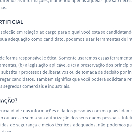
luiremos as informações, mantendo apenas aquelas que são necessá
ias.
RTIFICIAL
 seleção em relação ao cargo para o qual você está se candidatan
r sua adequação como candidato, podemos usar ferramentas de intel
de forma responsável e ética. Somente usaremos essas ferramenta
mentas, (b) a legislação aplicável e (c) a preservação dos princípi
) substituir processos deliberativos ou de tomada de decisão por in
egregar candidatos. Também significa que você poderá solicitar a r
 segredos comerciais e industriais.
MAÇÃO?
ncialidade das informações e dados pessoais com os quais lidamos
o ou acesso sem a sua autorização dos seus dados pessoais. Infeli
didas de segurança e meios técnicos adequados, não podemos gar
 risco.