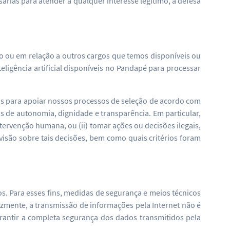
rias para atender a qualquer interesse legítimo, a defesa
do ou em relação a outros cargos que temos disponíveis ou
igência artificial disponíveis no Pandapé para processar
s para apoiar nossos processos de seleção de acordo com
os de autonomia, dignidade e transparência. Em particular,
tervenção humana, ou (ii) tomar ações ou decisões ilegais,
evisão sobre tais decisões, bem como quais critérios foram
. Para esses fins, medidas de segurança e meios técnicos
zmente, a transmissão de informações pela Internet não é
antir a completa segurança dos dados transmitidos pela