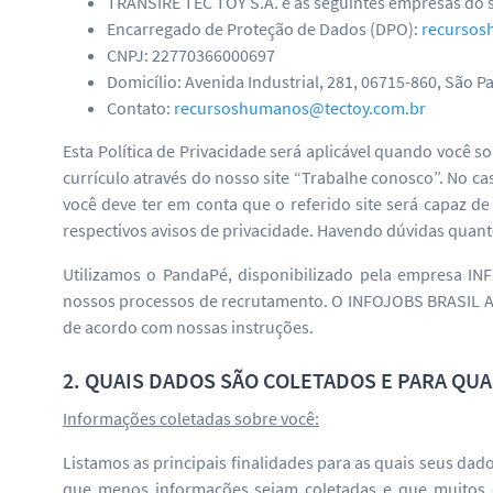
TRANSIRE TEC TOY S.A. e as seguintes empresas do s
Encarregado de Proteção de Dados (DPO):
recursos
CNPJ: 22770366000697
Domicílio: Avenida Industrial, 281, 06715-860, São Pa
Contato:
recursoshumanos@tectoy.com.br
Esta Política de Privacidade será aplicável quando você 
currículo através do nosso site “Trabalhe conosco”. No c
você deve ter em conta que o referido site será capaz 
respectivos avisos de privacidade. Havendo dúvidas quanto
Utilizamos o PandaPé, disponibilizado pela empresa I
nossos processos de recrutamento. O INFOJOBS BRASIL A
de acordo com nossas instruções.
2. QUAIS DADOS SÃO COLETADOS E PARA QU
Informações coletadas sobre você:
Listamos as principais finalidades para as quais seus da
que menos informações sejam coletadas e que muitos d