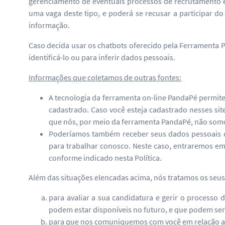
gerenciamento de eventuais processos de recrutamento e 
uma vaga deste tipo, e poderá se recusar a participar 
informação.
Caso decida usar os chatbots oferecido pela Ferramenta P
identificá-lo ou para inferir dados pessoais.
Informações que coletamos de outras fontes:
A tecnologia da ferramenta on-line PandaPé permite
cadastrado. Caso você esteja cadastrado nesses si
que nós, por meio da ferramenta PandaPé, não somos 
Poderíamos também receber seus dados pessoais de
para trabalhar conosco. Neste caso, entraremos e
conforme indicado nesta Política.
Além das situações elencadas acima, nós tratamos os seus
para avaliar a sua candidatura e gerir o processo
podem estar disponíveis no futuro, e que podem ser 
para que nos comuniquemos com você em relação aos