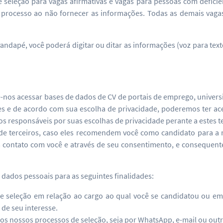
seleção para vagas afirmativas e vagas para pessoas com deficiê
do processo ao não fornecer as informações. Todas as demais vaga
andapé, você poderá digitar ou ditar as informações (voz para te
-nos acessar bases de dados de CV de portais de emprego, univers
tes e de acordo com sua escolha de privacidade, poderemos ter ac
responsáveis por suas escolhas de privacidade perante a estes ter
 terceiros, caso eles recomendem você como candidato para a n
m contato com você e através de seu consentimento, e consequen
 dados pessoais para as seguintes finalidades:
 de seleção em relação ao cargo ao qual você se candidatou ou e
de seu interesse.
 nossos processos de seleção, seja por WhatsApp, e-mail ou outr