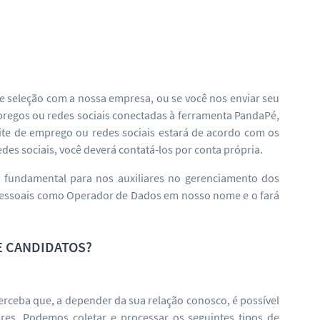
de seleção com a nossa empresa, ou se você nos enviar seu
mpregos ou redes sociais conectadas à ferramenta PandaPé,
ite de emprego ou redes sociais estará de acordo com os
es sociais, você deverá contatá-los por conta própria.
 fundamental para nos auxiliares no gerenciamento dos
pessoais como Operador de Dados em nosso nome e o fará
E CANDIDATOS?
erceba que, a depender da sua relação conosco, é possível
es. Podemos coletar e processar os seguintes tipos de