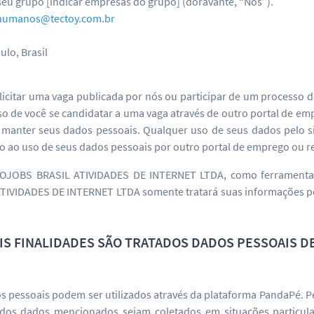
eu grupo [indicar empresas do grupo] (doravante, “Nós”).
humanos@tectoy.com.br
ulo, Brasil
solicitar uma vaga publicada por nós ou participar de um processo 
aso de você se candidatar a uma vaga através de outro portal de e
de manter seus dados pessoais. Qualquer uso de seus dados pelo s
 ao uso de seus dados pessoais por outro portal de emprego ou red
NFOJOBS BRASIL ATIVIDADES DE INTERNET LTDA, como ferramenta
TIVIDADES DE INTERNET LTDA somente tratará suas informações 
AIS FINALIDADES SÃO TRATADOS DADOS PESSOAIS D
dos pessoais podem ser utilizados através da plataforma PandaPé. P
os dados mencionados sejam coletados em situações particular