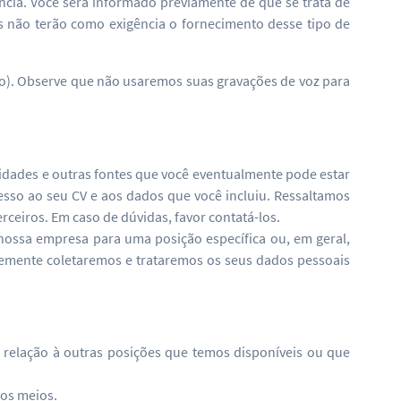
ncia. Você será informado previamente de que se trata de
s não terão como exigência o fornecimento desse tipo de
xto). Observe que não usaremos suas gravações de voz para
idades e outras fontes que você eventualmente pode estar
esso ao seu CV e aos dados que você incluiu. Ressaltamos
ceiros. Em caso de dúvidas, favor contatá-los.
ossa empresa para uma posição específica ou, em geral,
temente coletaremos e trataremos os seus dados pessoais
m relação à outras posições que temos disponíveis ou que
os meios.